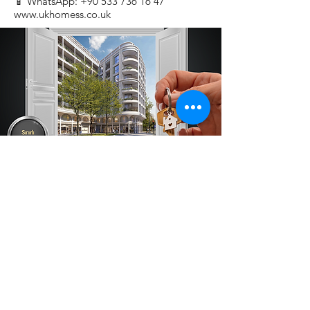
📱 WhatsApp:
+90 533 736 16 47
www.ukhomess.co.uk
Vision
This is a Paragraph. Click on "Edit
Text" or double click on the text box