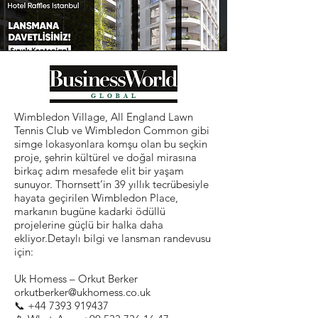
Wimbledon Village, All England Lawn
Tennis Club ve Wimbledon Common gibi
simge lokasyonlara komşu olan bu seçkin
proje, şehrin kültürel ve doğal mirasına
birkaç adım mesafede elit bir yaşam
sunuyor. Thornsett’in 39 yıllık tecrübesiyle
hayata geçirilen Wimbledon Place,
markanın bugüne kadarki ödüllü
projelerine güçlü bir halka daha
ekliyor.Detaylı bilgi ve lansman randevusu
için:
Uk Homess – Orkut Berker
orkutberker@ukhomess.co.uk
📞
+44 7393 919437